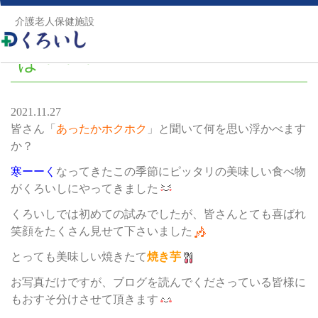
トップ
>
老健ブログ
>
あったかホクホクといえば・・・
介護老人保健施設
あったかホクホクといえ
ば・・・
2021.11.27
皆さん「
あったかホクホク
」と聞いて何を思い浮かべます
か？
寒ーーく
なってきたこの季節にピッタリの美味しい食べ物
がくろいしにやってきました
くろいしでは初めての試みでしたが、皆さんとても喜ばれ
笑顔をたくさん見せて下さいました
とっても美味しい焼きたて
焼き芋
お写真だけですが、ブログを読んでくださっている皆様に
もおすそ分けさせて頂きます