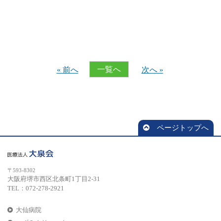
一覧へ
« 前へ
次へ »
ページトップへ
〒593-8302
大阪府堺市西区北条町1丁目2-31
TEL：072-278-2921
大仙病院